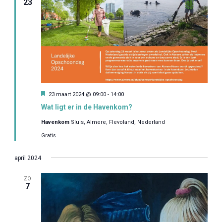
23
U
23 maart 2024 @ 09:00
-
14:00
i
Wat ligt er in de Havenkom?
t
g
Havenkom
Sluis, Almere, Flevoland, Nederland
e
l
Gratis
i
c
h
april 2024
t
ZO
7