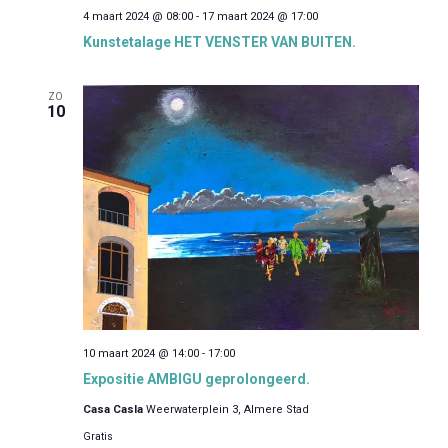
i
4 maart 2024 @ 08:00
-
17 maart 2024 @ 17:00
e
Kunstetalage HET VENSTER VAN BUITEN.
ZO
10
10 maart 2024 @ 14:00
-
17:00
Expositie AMBIGU geprolongeerd.
Casa Casla
Weerwaterplein 3, Almere Stad
Gratis