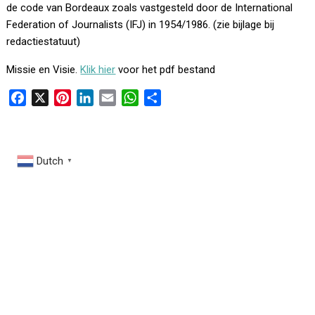
de code van Bordeaux zoals vastgesteld door de International
Federation of Journalists (IFJ) in 1954/1986. (zie bijlage bij
redactiestatuut)
Missie en Visie.
Klik hier
voor het pdf bestand
F
X
P
L
E
W
D
a
i
i
m
h
e
c
n
n
a
a
l
e
t
k
i
t
e
Dutch
▼
b
e
e
l
s
n
o
r
d
A
o
e
I
p
k
s
n
p
t