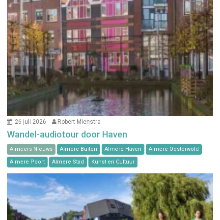
26 juli 2026
Robert Mienstra
Wandel-audiotour door Haven
Almeers Nieuws
Almere Buiten
Almere Haven
Almere Oosterwold
Almere Poort
Almere Stad
Kunst en Cultuur