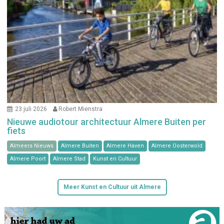
23 juli 2026
Robert Mienstra
Nieuwe audiotour architectuur Almere Buiten per
fiets
Almeers Nieuws
Almere Buiten
Almere Haven
Almere Oosterwold
Almere Poort
Almere Stad
Kunst en Cultuur
Meer Kunst en Cultuur uit Almere