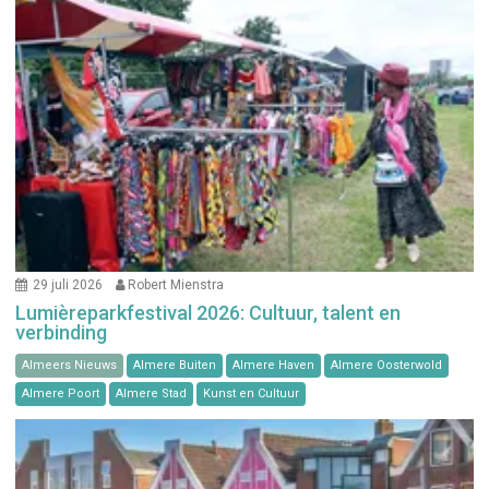
29 juli 2026
Robert Mienstra
Lumièreparkfestival 2026: Cultuur, talent en
verbinding
Almeers Nieuws
Almere Buiten
Almere Haven
Almere Oosterwold
Almere Poort
Almere Stad
Kunst en Cultuur