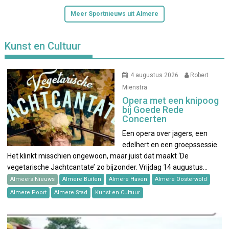
Meer Sportnieuws uit Almere
Kunst en Cultuur
4 augustus 2026
Robert
Mienstra
Opera met een knipoog
bij Goede Rede
Concerten
Een opera over jagers, een
edelhert en een groepssessie.
Het klinkt misschien ongewoon, maar juist dat maakt ‘De
vegetarische Jachtcantate’ zo bijzonder. Vrijdag 14 augustus…
Almeers Nieuws
Almere Buiten
Almere Haven
Almere Oosterwold
Almere Poort
Almere Stad
Kunst en Cultuur