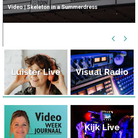
Politie plaatst stoepborden ‘getuigen gezoch
omtrent overval Elbastraat