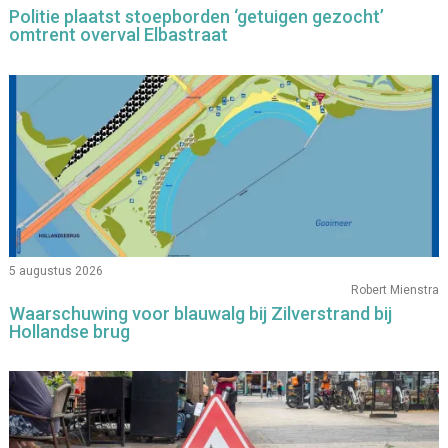
Politie plaatst stoepborden ‘getuigen gezocht’
omtrent overval Elbastraat
5 augustus 2026
Robert Mienstra
Waarschuwing voor blauwalg bij Zilverstrand bij
Hollandse brug