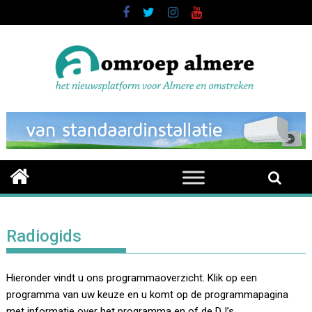
Skip
to
content
Radiogids
Hieronder vindt u ons programmaoverzicht. Klik op een
programma van uw keuze en u komt op de programmapagina
met informatie over het programma en of de DJ’s.