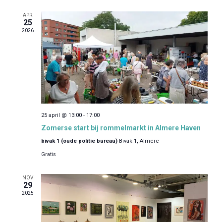
e
m
a
n
APR
v
.
25
w
i
2026
e
g
e
a
r
t
i
g
e
e
v
e
25 april @ 13:00
-
17:00
n
Zomerse start bij rommelmarkt in Almere Haven
n
bivak 1 (oude politie bureau)
Bivak 1, Almere
a
Gratis
v
i
NOV
g
29
a
2025
t
i