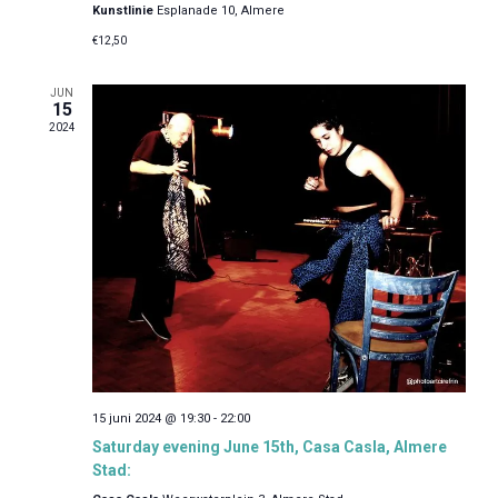
e
Kunstlinie
Esplanade 10, Almere
e
t
n
n
€12,50
u
n
e
m
a
n
JUN
v
.
15
w
i
2024
e
g
e
a
r
t
i
g
e
e
v
e
n
n
a
v
15 juni 2024 @ 19:30
-
22:00
i
Saturday evening June 15th, Casa Casla, Almere
g
Stad: