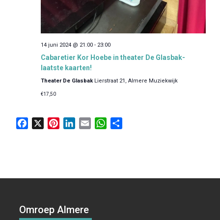
14 juni 2024 @ 21:00
-
23:00
Cabaretier Kor Hoebe in theater De Glasbak-
laatste kaarten!
Theater De Glasbak
Lierstraat 21, Almere Muziekwijk
€17,50
F
X
P
L
E
W
D
a
i
i
m
h
e
c
n
n
a
a
l
e
t
k
i
t
e
b
e
e
l
s
n
o
r
d
A
o
e
I
p
k
s
n
p
Omroep Almere
t