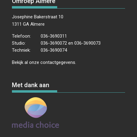
Omroep Almere
g
t
a
t
Josephine Bakerstraat 10
i
1311 GA Almere
e
Telefoon:
036-3690311
Studio:
036-3690072 en 036-3690073
Techniek:
036-3690074
Bekijk al onze
contactgegevens
.
Met dank aan