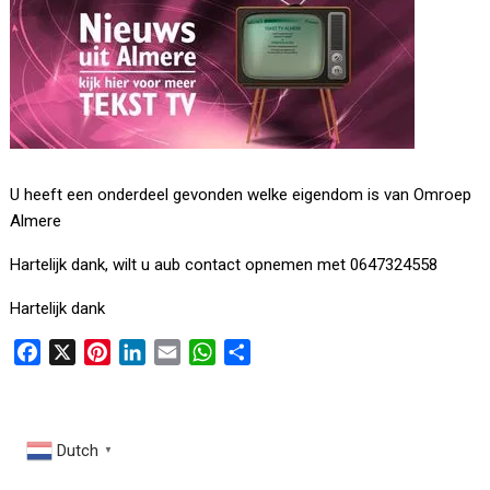
U heeft een onderdeel gevonden welke eigendom is van Omroep
Almere
Hartelijk dank, wilt u aub contact opnemen met 0647324558
Hartelijk dank
F
X
P
L
E
W
D
a
i
i
m
h
e
c
n
n
a
a
l
e
t
k
i
t
e
Dutch
▼
b
e
e
l
s
n
o
r
d
A