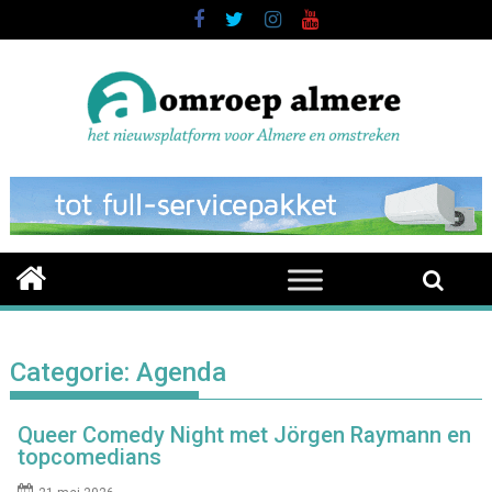
Skip
to
content
Categorie:
Agenda
Queer Comedy Night met Jörgen Raymann en
topcomedians