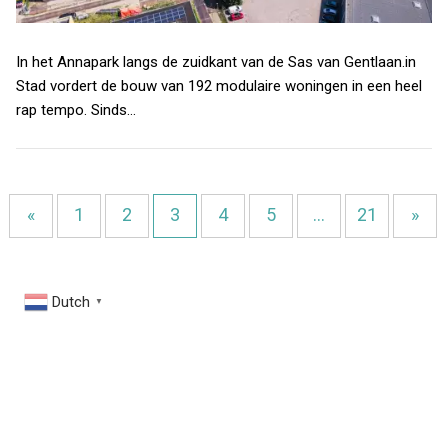
In het Annapark langs de zuidkant van de Sas van Gentlaan.in
Stad vordert de bouw van 192 modulaire woningen in een heel
rap tempo. Sinds…
«
1
2
3
4
5
…
21
»
Dutch
▼