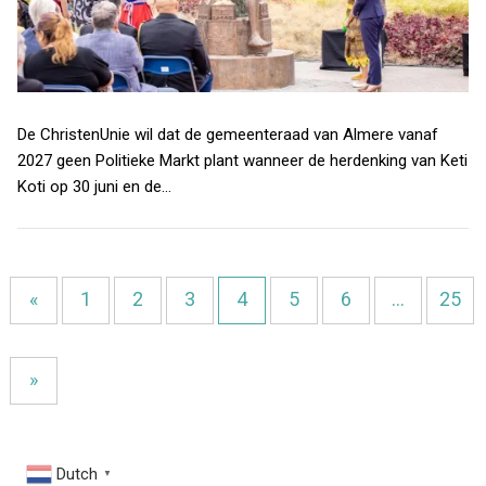
De ChristenUnie wil dat de gemeenteraad van Almere vanaf
2027 geen Politieke Markt plant wanneer de herdenking van Keti
Koti op 30 juni en de…
«
1
2
3
4
5
6
…
25
»
Dutch
▼