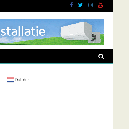
brand Zenderstraat
Dutch
▼