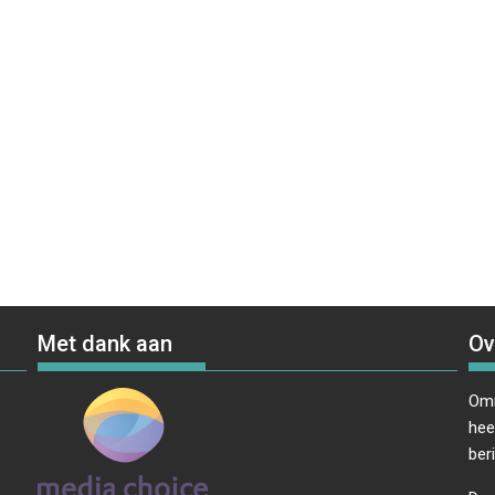
Met dank aan
Ov
Omr
hee
ber