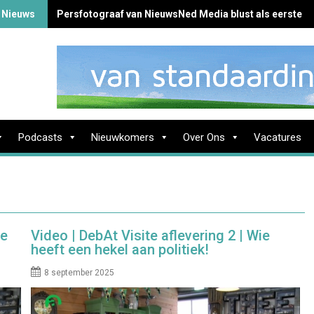
te Nieuws
Persfotograaf van NieuwsNed Media blust als eerste 
Podcasts
Nieuwkomers
Over Ons
Vacatures
je
Video | DebAt Visite aflevering 2 | Wie
heeft een hekel aan politiek!
8 september 2025