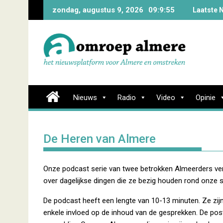
Skip
zondag, augustus 9, 2026
09:9:56
Laatste 
to
content
Nieuws
Radio
Video
Opinie
De Heren van Almere
Onze podcast serie van twee betrokken Almeerders vers
over dagelijkse dingen die ze bezig houden rond onze sta
De podcast heeft een lengte van 10-13 minuten. Ze zi
enkele invloed op de inhoud van de gesprekken. De po