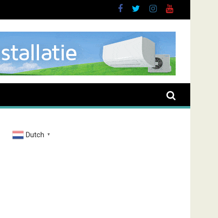
and Zenderstraat
Dutch
▼