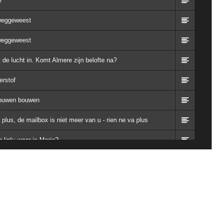
e
 weggeweest
 weggeweest
de lucht in. Komt Almere zijn belofte na?
erstof
bouwen bouwen
plus, de mailbox is niet meer van u - rien ne va plus
 link: waar is Mario?
dsleden zich door media beïnvloeden?
liticus op zijn woorden letten?
kijken: wie van de raad gaat richting Tweede Kamer?