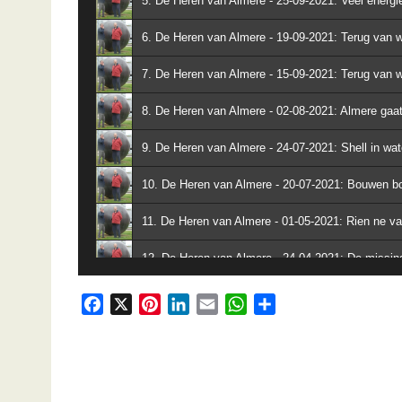
5. De Heren van Almere - 25-09-2021: Veel energi
6. De Heren van Almere - 19-09-2021: Terug van
7. De Heren van Almere - 15-09-2021: Terug van
8. De Heren van Almere - 02-08-2021: Almere gaat 
9. De Heren van Almere - 24-07-2021: Shell in wat
10. De Heren van Almere - 20-07-2021: Bouwen 
11. De Heren van Almere - 01-05-2021: Rien ne va 
12. De Heren van Almere - 24-04-2021: De missing
13. De Heren van Almere - 21-11-2020: Laten raa
F
X
P
L
E
W
D
a
i
i
m
h
e
14. De Heren van Almere - 18-11-2020: Moet een po
c
n
n
a
a
l
e
t
k
i
t
e
15. De Heren van Almere - 14-11-2020: Koffiedik 
b
e
e
l
s
n