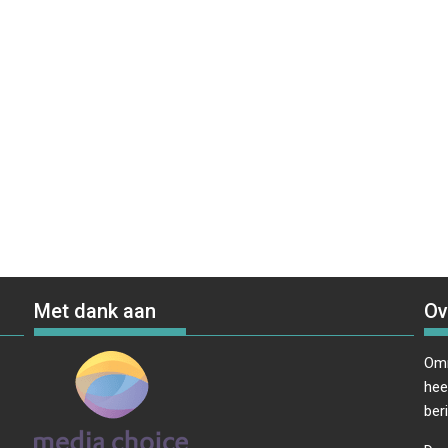
Met dank aan
Ov
Omr
hee
ber