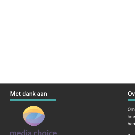
Met dank aan
Ov
Omr
hee
ber