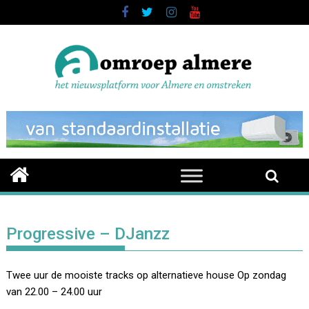
Skip
to
content
Progressive – DJanzz
Twee uur de mooiste tracks op alternatieve house Op zondag
van 22.00 – 24.00 uur