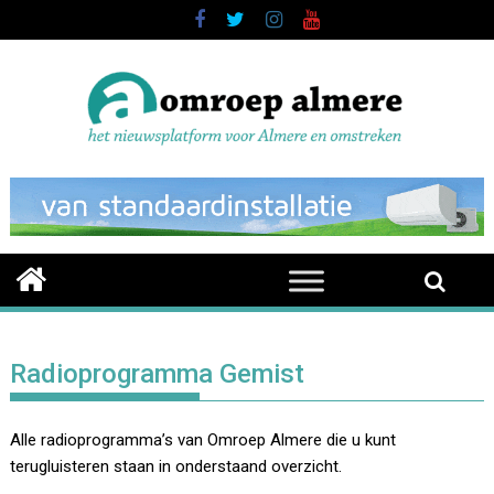
Skip
to
content
Radioprogramma Gemist
Alle radioprogramma’s van Omroep Almere die u kunt
terugluisteren staan in onderstaand overzicht.