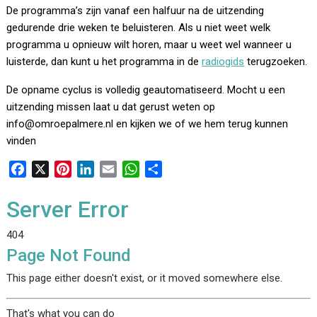
De programma’s zijn vanaf een halfuur na de uitzending
gedurende drie weken te beluisteren. Als u niet weet welk
programma u opnieuw wilt horen, maar u weet wel wanneer u
luisterde, dan kunt u het programma in de
radiogids
terugzoeken.
De opname cyclus is volledig geautomatiseerd. Mocht u een
uitzending missen laat u dat gerust weten op
info@omroepalmere.nl en kijken we of we hem terug kunnen
vinden
F
X
P
L
E
W
D
a
i
i
m
h
e
c
n
n
a
a
l
Server Error
e
t
k
i
t
e
404
b
e
e
l
s
n
Page Not Found
o
r
d
A
o
e
I
p
This page either doesn't exist, or it moved somewhere else.
k
s
n
p
t
That's what you can do