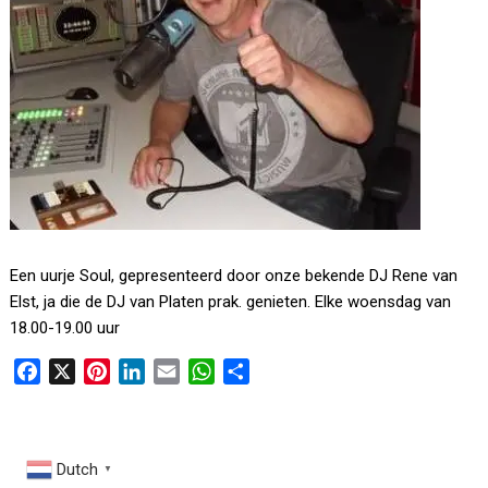
Een uurje Soul, gepresenteerd door onze bekende DJ Rene van
Elst, ja die de DJ van Platen prak. genieten. Elke woensdag van
18.00-19.00 uur
F
X
P
L
E
W
D
a
i
i
m
h
e
c
n
n
a
a
l
e
t
k
i
t
e
Dutch
▼
b
e
e
l
s
n