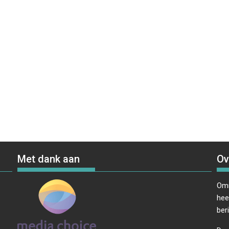
Met dank aan
Ov
Omr
hee
ber