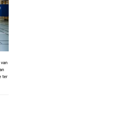
 van
an
 ter