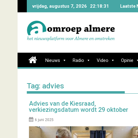
Skip
vrijdag, augustus 7, 2026
22:18:32
Laatste 
to
content
Nieuws
Radio
Video
Opinie
Tag:
advies
Advies van de Kiesraad,
verkiezingsdatum wordt 29 oktober
6 juni 2025