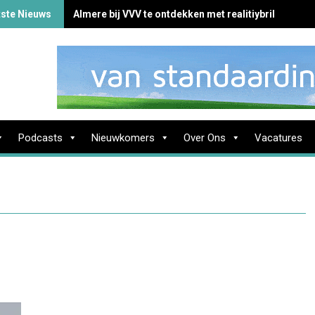
tste Nieuws
Almere bij VVV te ontdekken met realitiybril
Podcasts
Nieuwkomers
Over Ons
Vacatures