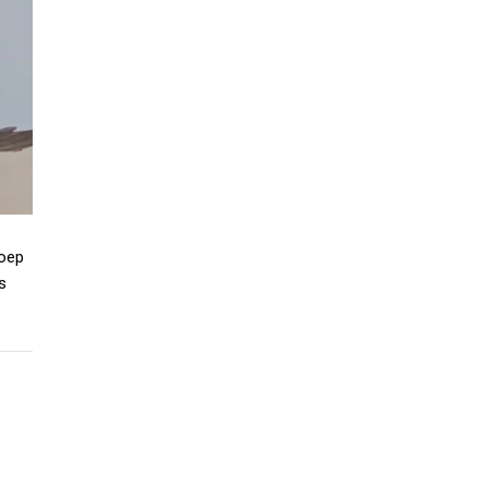
roep
s