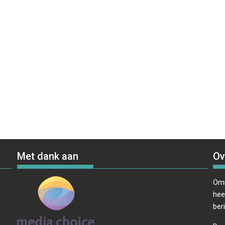
Met dank aan
Ov
Omr
hee
ber