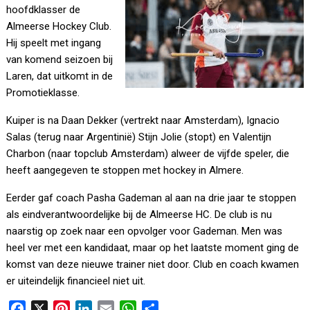
hoofdklasser de
Almeerse Hockey Club.
Hij speelt met ingang
van komend seizoen bij
Laren, dat uitkomt in de
Promotieklasse.
Kuiper is na Daan Dekker (vertrekt naar Amsterdam), Ignacio
Salas (terug naar Argentinië) Stijn Jolie (stopt) en Valentijn
Charbon (naar topclub Amsterdam) alweer de vijfde speler, die
heeft aangegeven te stoppen met hockey in Almere.
Eerder gaf coach Pasha Gademan al aan na drie jaar te stoppen
als eindverantwoordelijke bij de Almeerse HC. De club is nu
naarstig op zoek naar een opvolger voor Gademan. Men was
heel ver met een kandidaat, maar op het laatste moment ging de
komst van deze nieuwe trainer niet door. Club en coach kwamen
er uiteindelijk financieel niet uit.
F
X
P
L
E
W
D