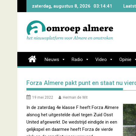
Skip
zaterdag, augustus 8, 2026
03:14:42
Laats
to
content
Nieuws
Radio
Video
Opinie
Forza Almere pakt punt en staat nu vierd
19 mei 2022
Herman de Wit
In de zaterdag 4e klasse F heeft Forza Almere
alsnog het uitgestelde duel tegen Zuid Osst
United afgewerkt. De wedstrijd eindigde in een
gelijkspel en daarmee heeft Forza de vierde