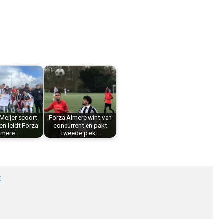
Meijer scoort
Forza Almere wint van
 en leidt Forza
concurrent en pakt
lmere…
tweede plek…
t