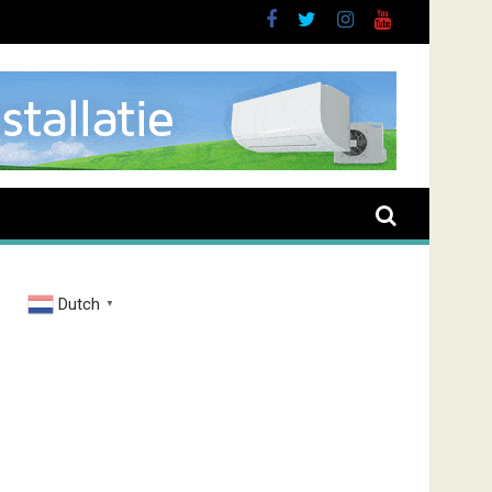
buurt
Dutch
▼