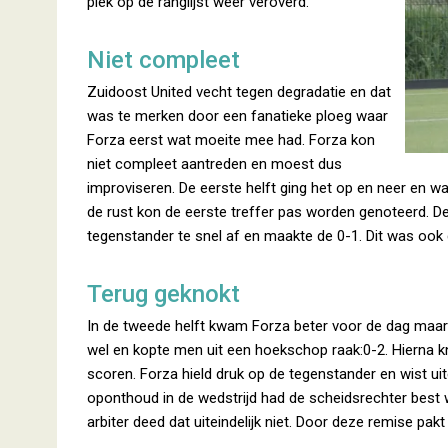
plek op de ranglijst weer veroverd.
Niet compleet
Zuidoost United vecht tegen degradatie en dat
was te merken door een fanatieke ploeg waar
Forza eerst wat moeite mee had. Forza kon
niet compleet aantreden en moest dus
improviseren. De eerste helft ging het op en neer en w
de rust kon de eerste treffer pas worden genoteerd. D
tegenstander te snel af en maakte de 0-1. Dit was ook 
Terug geknokt
In de tweede helft kwam Forza beter voor de dag maar 
wel en kopte men uit een hoekschop raak:0-2. Hierna kn
scoren. Forza hield druk op de tegenstander en wist uit
oponthoud in de wedstrijd had de scheidsrechter best w
arbiter deed dat uiteindelijk niet. Door deze remise pakt