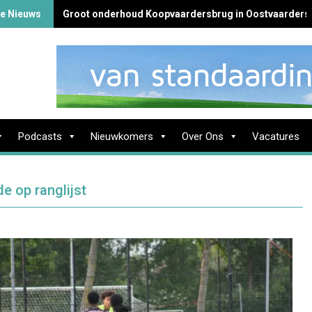
te Nieuws
Groot onderhoud Koopvaardersbrug in Oostvaarders
Podcasts
Nieuwkomers
Over Ons
Vacatures
e op ranglijst