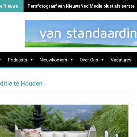
te Nieuws
Persfotograaf van NieuwsNed Media blust als eerste 
Podcasts
Nieuwkomers
Over Ons
Vacatures
ditie te Houden