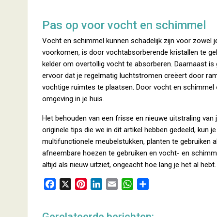
Pas op voor vocht en schimmel
Vocht en schimmel kunnen schadelijk zijn voor zowel j
voorkomen, is door vochtabsorberende kristallen te ge
kelder om overtollig vocht te absorberen. Daarnaast is
ervoor dat je regelmatig luchtstromen creëert door ram
vochtige ruimtes te plaatsen. Door vocht en schimmel 
omgeving in je huis.
Het behouden van een frisse en nieuwe uitstraling van 
originele tips die we in dit artikel hebben gedeeld, kun 
multifunctionele meubelstukken, planten te gebruiken a
afneembare hoezen te gebruiken en vocht- en schimmel
altijd als nieuw uitziet, ongeacht hoe lang je het al hebt.
F
X
P
L
E
W
D
a
i
i
m
h
e
c
n
n
a
a
l
Gerelateerde berichten: