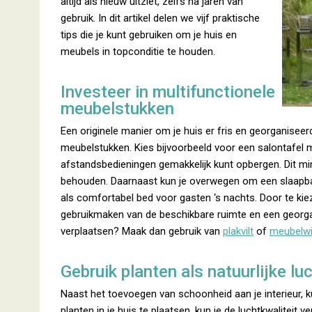
altijd als nieuw uitziet, zelfs na jaren van
gebruik. In dit artikel delen we vijf praktische
tips die je kunt gebruiken om je huis en
meubels in topconditie te houden.
Investeer in multifunctionele
meubelstukken
Een originele manier om je huis er fris en georganiseerd 
meubelstukken. Kies bijvoorbeeld voor een salontafel 
afstandsbedieningen gemakkelijk kunt opbergen. Dit mi
behouden. Daarnaast kun je overwegen om een slaapbank
als comfortabel bed voor gasten ‘s nachts. Door te kiez
gebruikmaken van de beschikbare ruimte en een georg
verplaatsen? Maak dan gebruik van
plakvilt
of
meubelwi
Gebruik planten als natuurlijke lu
Naast het toevoegen van schoonheid aan je interieur, k
planten in je huis te plaatsen, kun je de luchtkwalitei