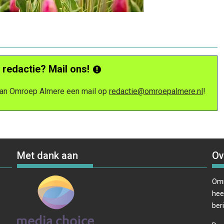
 redactie? Mail ons!
 van Omroep Almere een mail op
redactie@omroepalmere.nl
!
Met dank aan
Ov
Omr
hee
ber