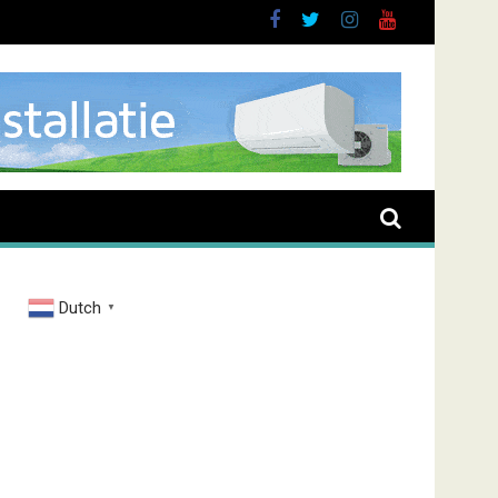
brand Zenderstraat
Dutch
▼