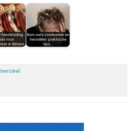
 feestkleding
Burn-outs voorkomen en
nds voor
herstellen: praktische
ten in Almere
tips…
mercieel