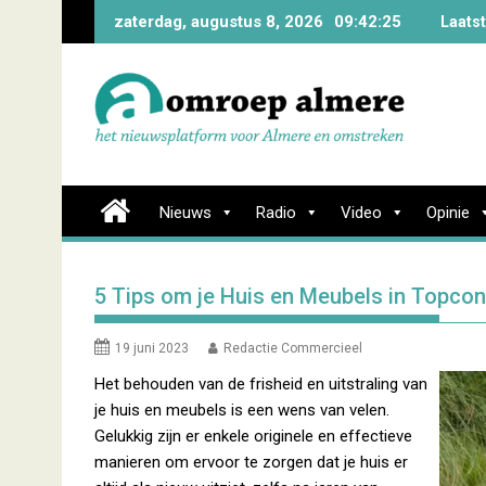
Skip
zaterdag, augustus 8, 2026
09:42:26
Laats
to
content
Nieuws
Radio
Video
Opinie
5 Tips om je Huis en Meubels in Topcon
19 juni 2023
Redactie Commercieel
Het behouden van de frisheid en uitstraling van
je huis en meubels is een wens van velen.
Gelukkig zijn er enkele originele en effectieve
manieren om ervoor te zorgen dat je huis er