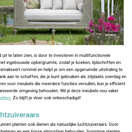
uit te laten zien, is door te investeren in multifunctionele
met ingebouwde opbergruimte, zodat je boeken, tijdschriften en
nimaliseert rommel en helpt je om een opgeruimde uitstraling te
 aan te schaffen, die je kunt gebruiken als zitplaats overdag en
en voor meubels die meerdere functies vervullen, kun je efficiënt
aniseerde omgeving behouden. Wil je deze meubels nou vaker
eltjes
. Zo blijft je vloer ook onbeschadigd!
chtzuiveraars
unnen planten ook dienen als natuurlijke luchtzuiveraars. Door
t verbeteren en een frisse atmosfeer behouden. Sommige planten,