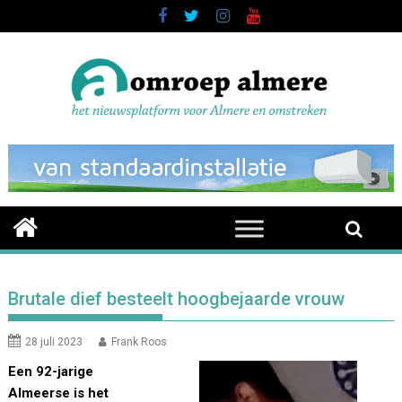
Skip
to
content
Brutale dief besteelt hoogbejaarde vrouw
28 juli 2023
Frank Roos
Een 92-jarige
Almeerse is het