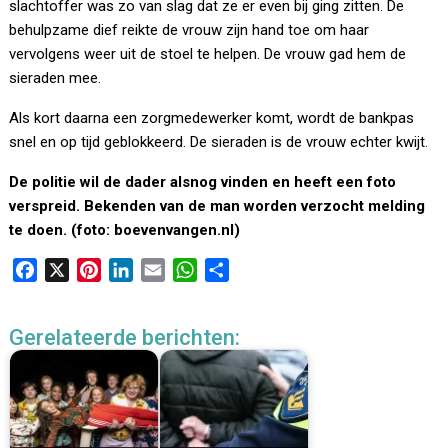
slachtoffer was zo van slag dat ze er even bij ging zitten. De
behulpzame dief reikte de vrouw zijn hand toe om haar
vervolgens weer uit de stoel te helpen. De vrouw gad hem de
sieraden mee.
Als kort daarna een zorgmedewerker komt, wordt de bankpas
snel en op tijd geblokkeerd. De sieraden is de vrouw echter kwijt.
De politie wil de dader alsnog vinden en heeft een foto
verspreid. Bekenden van de man worden verzocht melding
te doen. (foto: boevenvangen.nl)
F
X
P
L
E
W
D
a
i
i
m
h
e
c
n
n
a
a
l
Gerelateerde berichten:
e
t
k
i
t
e
b
e
e
l
s
n
o
r
d
A
o
e
I
p
k
s
n
p