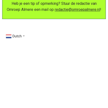
Heb je een tip of opmerking? Stuur de redactie van
Omroep Almere een mail op
redactie@omroepalmere.nl
!
Dutch
▼