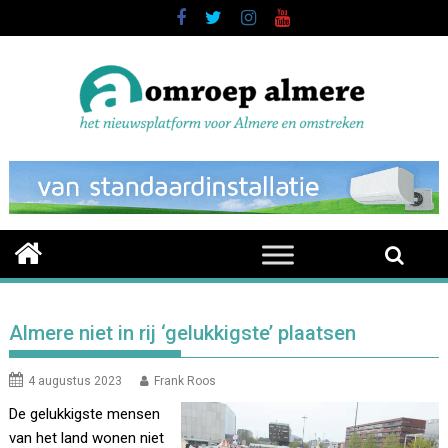
Skip
to
content
Almere niet in rij ‘gelukkigste’ plaatsen
4 augustus 2023
Frank Roos
De gelukkigste mensen
van het land wonen niet