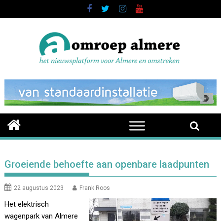
Skip
to
content
Groeiende behoefte aan openbare laadpunten
22 augustus 2023
Frank Roos
Het elektrisch
wagenpark van Almere