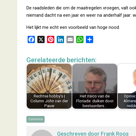
De raadsleden die om de maatregelen vroegen, valt ook 
niemand dacht na een jaar en weer na anderhalf jaar: w
Het lijkt me echt een voorbeeld van hoge nood.
F
X
P
L
E
W
D
a
i
i
m
h
e
c
n
n
a
a
l
Gerelateerde berichten:
e
t
k
i
t
e
b
e
e
l
s
n
o
r
d
A
o
e
I
p
k
s
n
p
Rechtse hobby’s |
Het risico van de
Opinie
t
Column John van der
Floriade: duiken door
Almere 
Pauw
bestuurders…
redd
Columns
Geschreven door
Frank Roos