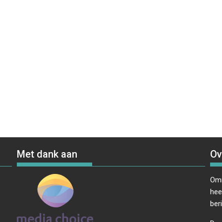
Met dank aan
Ov
Omr
hee
ber