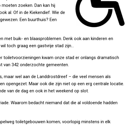
p moeten zoeken. Dan kan hij
ook al. Of in de Kiekendief. Wie de
eg gewezen. Een buurthuis? Een
en met buik- en blaasproblemen. Denk ook aan kinderen en
il toch graag een gastvrije stad zijn…
r toiletvoorzieningen kwam onze stad er onlangs dramatisch
ijst van 342 onderzochte gemeenten.
is, maar wel aan de Landdrostdreef – die veel mensen als
en opengezet. Maar ook die zijn niet op een erg centrale locatie.
nde van de dag en ook in het weekend op slot.
oriade. Waarom bedacht niemand dat die al voldoende hadden
mpelweg toiletgebouwen komen; voorlopig minstens in elk