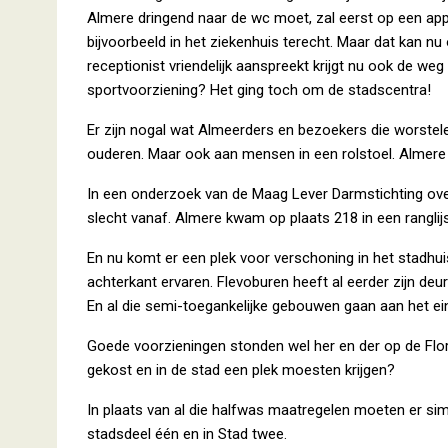
Almere dringend naar de wc moet, zal eerst op een ap
bijvoorbeeld in het ziekenhuis terecht. Maar dat kan nu 
receptionist vriendelijk aanspreekt krijgt nu ook de w
sportvoorziening? Het ging toch om de stadscentra!
Er zijn nogal wat Almeerders en bezoekers die worstel
ouderen. Maar ook aan mensen in een rolstoel. Almere w
In een onderzoek van de Maag Lever Darmstichting ove
slecht vanaf. Almere kwam op plaats 218 in een rangl
En nu komt er een plek voor verschoning in het stadhu
achterkant ervaren. Flevoburen heeft al eerder zijn deur
En al die semi-toegankelijke gebouwen gaan aan het ei
Goede voorzieningen stonden wel her en der op de Fl
gekost en in de stad een plek moesten krijgen?
In plaats van al die halfwas maatregelen moeten er si
stadsdeel één en in Stad twee.