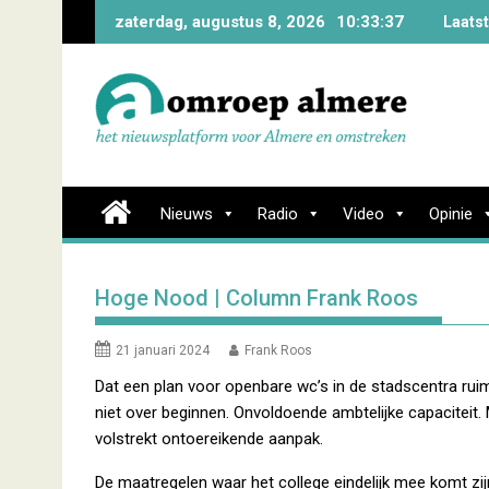
Skip
zaterdag, augustus 8, 2026
10:33:38
Laats
to
content
Nieuws
Radio
Video
Opinie
Hoge Nood | Column Frank Roos
21 januari 2024
Frank Roos
Dat een plan voor openbare wc’s in de stadscentra ruim
niet over beginnen. Onvoldoende ambtelijke capaciteit. 
volstrekt ontoereikende aanpak.
De maatregelen waar het college eindelijk mee komt zij