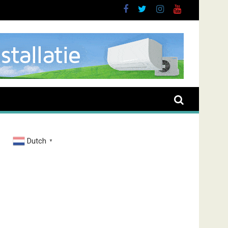
brand Zenderstraat
Dutch
▼