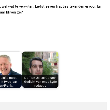
wel wat te verwijten. Liefst zeven fracties tekenden ervoor. En
aar blijven ze?
: Links moet
De Tien Jaren| Column
in twee jaar
Gedicht van onze Syrie
en/Frank…
redactie