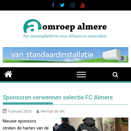
Skip
to
content
Sponsoren verwennen selectie FC Almere
9 januari 2024
Herman de Wit
Nieuwe sponsors
strelen de harten van de