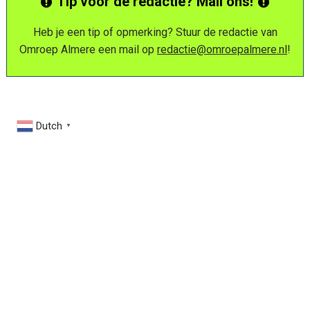
Tip voor de redactie? Mail ons!
Heb je een tip of opmerking? Stuur de redactie van
Omroep Almere een mail op
redactie@omroepalmere.nl
!
Dutch
▼