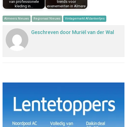
van professionele
trends voor
kleding in…
evenementen in Almere
Almeers Nieuws
Regionaal Nieuws
Vintagemarkt Afdankertjes
Geschreven door
Muriël van der Wal