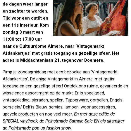
de dagen weer langer
en zachter te worden.
Tijd voor een outfit en
een fris interieur. Kom
zondag 3 maart van
11:00 tot 17:00 uur
naar de Cultuurdome Almere, naar ‘Vintagemarkt
Afdankertjes’ met gratis toegang en gezellige sfeer. Het
adres is Middachtenlaan 21, tegenover Doemere.
Pimp je zondagmiddag met een bezoekje aan ‘Vintagemarkt
Afdankertjes’. Dé enige Vintagemarkt in Almere, met gratis
toegang en een gezellige sfeer! Ontdek ons ruime, gevarieerde en
wisselende assortiment op de markt. Er is speelgoed,
vintagekleding, sieraden, spellen, Tupperware, oorbellen, Engels
porselein/ Delfts Blauw, servies, lampen, woonaccessoires,
upcycle producten en nog veel meer.
En met deze editie de
SPECIAL vinylhoek, de Poinstmade Sample Sale EN als uitsmijter
de Pointsmade pop-up fashion show.