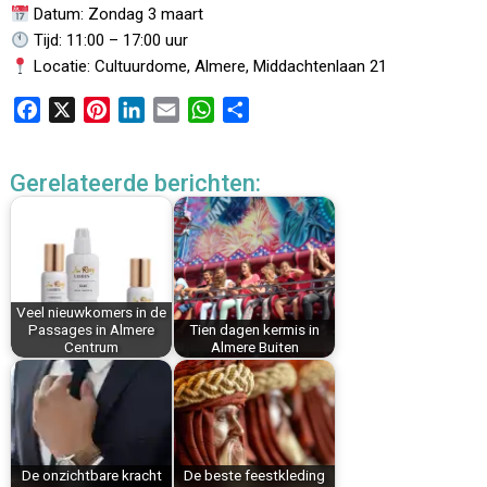
Datum: Zondag 3 maart
Tijd: 11:00 – 17:00 uur
Locatie: Cultuurdome, Almere, Middachtenlaan 21
F
X
P
L
E
W
D
a
i
i
m
h
e
c
n
n
a
a
l
Gerelateerde berichten:
e
t
k
i
t
e
b
e
e
l
s
n
o
r
d
A
o
e
I
p
k
s
n
p
Veel nieuwkomers in de
t
Passages in Almere
Tien dagen kermis in
Centrum
Almere Buiten
De onzichtbare kracht
De beste feestkleding