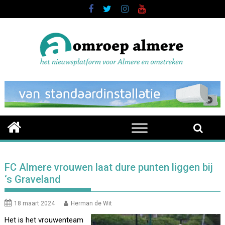
Skip
to
content
FC Almere vrouwen laat dure punten liggen bij
‘s Graveland
18 maart 2024
Herman de Wit
Het is het vrouwenteam