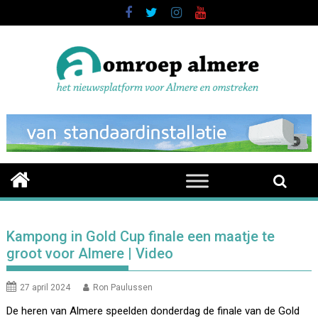
Skip
to
content
Kampong in Gold Cup finale een maatje te
groot voor Almere | Video
27 april 2024
Ron Paulussen
De heren van Almere speelden donderdag de finale van de Gold