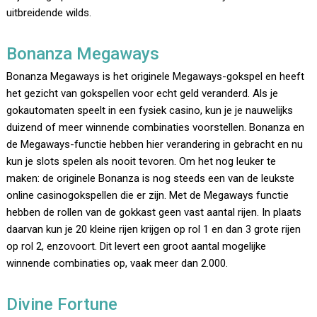
uitbreidende wilds.
Bonanza Megaways
Bonanza Megaways is het originele Megaways-gokspel en heeft
het gezicht van gokspellen voor echt geld veranderd. Als je
gokautomaten speelt in een fysiek casino, kun je je nauwelijks
duizend of meer winnende combinaties voorstellen. Bonanza en
de Megaways-functie hebben hier verandering in gebracht en nu
kun je slots spelen als nooit tevoren. Om het nog leuker te
maken: de originele Bonanza is nog steeds een van de leukste
online casinogokspellen die er zijn. Met de Megaways functie
hebben de rollen van de gokkast geen vast aantal rijen. In plaats
daarvan kun je 20 kleine rijen krijgen op rol 1 en dan 3 grote rijen
op rol 2, enzovoort. Dit levert een groot aantal mogelijke
winnende combinaties op, vaak meer dan 2.000.
Divine Fortune