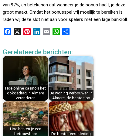
van 97%, en betekenen dat wanneer je de bonus haalt, je deze
groot maakt. Omdat het bonusspel vrij moeilijk te bereiken is,
raden wij deze slot niet aan voor spelers met een lage bankroll.
F
X
P
L
E
W
D
a
i
i
m
h
e
c
n
n
a
a
l
Gerelateerde berichten:
e
t
k
i
t
e
b
e
e
l
s
n
o
r
d
A
o
e
I
p
k
s
n
p
Hoe online casino's het
t
gokgedrag in Almere
Je woning verbouwen in
veranderen
Almere: de beste tips
Hoe herken je een
betrouwbaar
De beste feestkleding