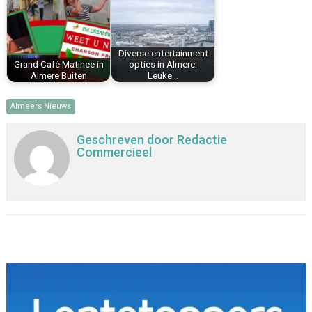
Diverse entertainment
Grand Café Matinee in
opties in Almere:
Almere Buiten
Leuke…
Almeers Nieuws
Geschreven door
Redactie
Commercieel