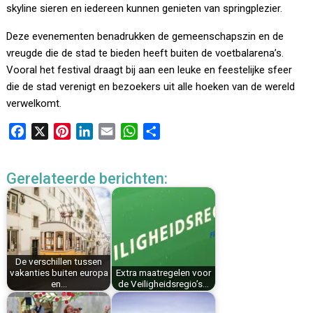
skyline sieren en iedereen kunnen genieten van springplezier.
Deze evenementen benadrukken de gemeenschapszin en de
vreugde die de stad te bieden heeft buiten de voetbalarena’s.
Vooral het festival draagt ​​bij aan een leuke en feestelijke sfeer
die de stad verenigt en bezoekers uit alle hoeken van de wereld
verwelkomt.
F
X
P
L
E
W
D
a
i
i
m
h
e
c
n
n
a
a
l
Gerelateerde berichten:
e
t
k
i
t
e
b
e
e
l
s
n
o
r
d
A
o
e
I
p
k
s
n
p
De verschillen tussen
t
vakanties buiten europa
Extra maatregelen voor
en…
de Veiligheidsregio’s…