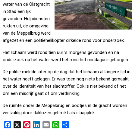
water van de Olstgracht
in Stad een lijk
gevonden. Hulpdiensten
rukten uit, de omgeving
van de Meppelbrug werd
afgezet en een politiehelikopter cirkelde rond voor onderzoek.
Het lichaam werd rond tien uur ’s morgens gevonden en na
onderzoek op het water werd het rond het middaguur geborgen.
De politie meldde later op de dag dat het lichaam al langere tijd in
het water heeft gelegen. Er was toen nog niets bekend gemaakt
over de identiteit van het slachtoffer. Ook is niet bekend of het
om een misdrijf gaat of om verdrinking.
De ruimte onder de Meppelbrug en bootjes in de gracht worden
veelvuldig door daklozen gebruikt als slaapplek.
F
X
P
L
E
W
D
a
i
i
m
h
e