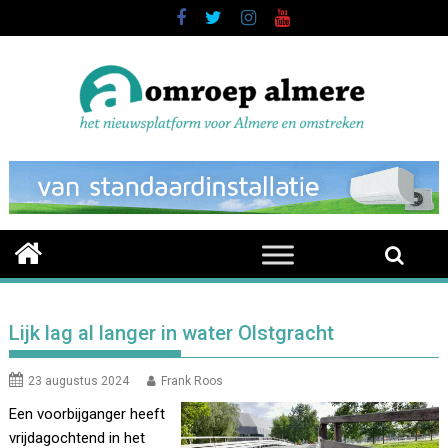
Skip
to
content
Lijk lag al langer in water Olstgracht
23 augustus 2024
Frank Roos
Een voorbijganger heeft
vrijdagochtend in het