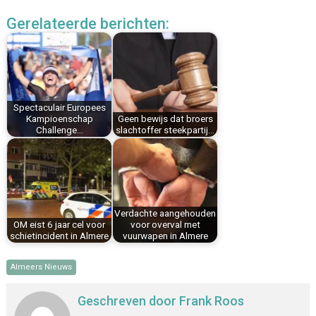
c
n
n
a
a
l
Gerelateerde berichten:
e
t
k
i
t
e
b
e
e
l
s
n
o
r
d
A
o
e
I
p
k
s
n
p
Spectaculair Europees
t
Kampioenschap
Geen bewijs dat broers
Challenge…
slachtoffer steekpartij…
Verdachte aangehouden
OM eist 6 jaar cel voor
voor overval met
schietincident in Almere
vuurwapen in Almere
Almeers Nieuws
Geschreven door
Frank Roos