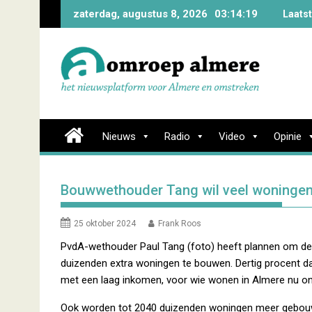
Skip
zaterdag, augustus 8, 2026
03:14:20
Laats
to
content
Nieuws
Radio
Video
Opinie
Bouwwethouder Tang wil veel woningen
25 oktober 2024
Frank Roos
PvdA-wethouder Paul Tang (foto) heeft plannen om de 
duizenden extra woningen te bouwen. Dertig procent d
met een laag inkomen, voor wie wonen in Almere nu onb
Ook worden tot 2040 duizenden woningen meer gebouwd