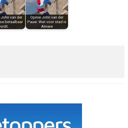
 John van der
Opinie John van der
oe betaalbaar
Pauw: Wat voor stad is
ordt…
Almere