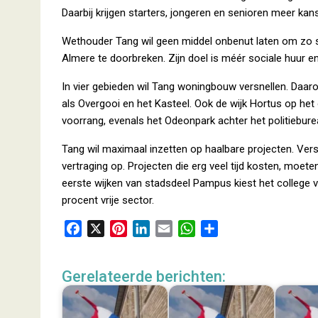
Daarbij krijgen starters, jongeren en senioren meer ka
Wethouder Tang wil geen middel onbenut laten om zo sn
Almere te doorbreken. Zijn doel is méér sociale huur 
In vier gebieden wil Tang woningbouw versnellen. Daar
als Overgooi en het Kasteel. Ook de wijk Hortus op het o
voorrang, evenals het Odeonpark achter het politiebure
Tang wil maximaal inzetten op haalbare projecten. Vers
vertraging op. Projecten die erg veel tijd kosten, moeten
eerste wijken van stadsdeel Pampus kiest het college 
procent vrije sector.
F
X
P
L
E
W
D
a
i
i
m
h
e
c
n
n
a
a
l
Gerelateerde berichten:
e
t
k
i
t
e
b
e
e
l
s
n
o
r
d
A