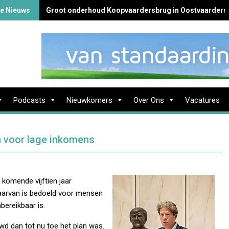
te Nieuws
Groot onderhoud Koopvaardersbrug in Oostvaarders
Podcasts
Nieuwkomers
Over Ons
Vacatures
 voor lage inkomens
komende vijftien jaar
aarvan is bedoeld voor mensen
ereikbaar is.
 dan tot nu toe het plan was.