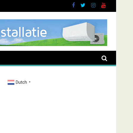
buurt
Dutch
▼