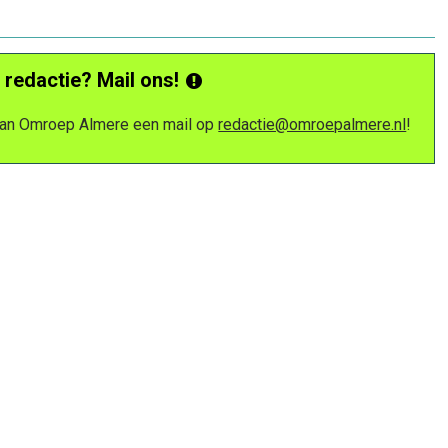
 redactie? Mail ons!
 van Omroep Almere een mail op
redactie@omroepalmere.nl
!