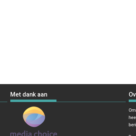
Met dank aan
Ov
Omr
hee
ber