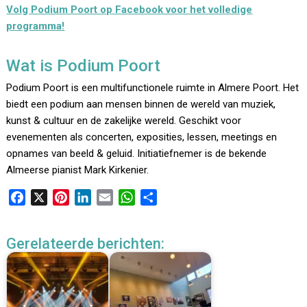
Volg Podium Poort op Facebook voor het volledige
programma!
Wat is Podium Poort
Podium Poort is een multifunctionele ruimte in Almere Poort. Het
biedt een podium aan mensen binnen de wereld van muziek,
kunst & cultuur en de zakelijke wereld. Geschikt voor
evenementen als concerten, exposities, lessen, meetings en
opnames van beeld & geluid. Initiatiefnemer is de bekende
Almeerse pianist Mark Kirkenier.
F
X
P
L
E
W
D
a
i
i
m
h
e
c
n
n
a
a
l
Gerelateerde berichten:
e
t
k
i
t
e
b
e
e
l
s
n
o
r
d
A
o
e
I
p