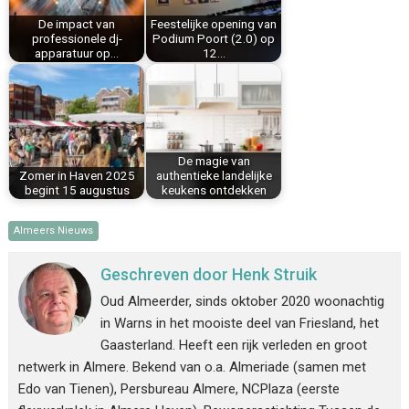
k
s
n
p
De impact van
Feestelijke opening van
t
professionele dj-
Podium Poort (2.0) op
apparatuur op…
12…
De magie van
Zomer in Haven 2025
authentieke landelijke
begint 15 augustus
keukens ontdekken
Almeers Nieuws
Geschreven door
Henk Struik
Oud Almeerder, sinds oktober 2020 woonachtig
in Warns in het mooiste deel van Friesland, het
Gaasterland. Heeft een rijk verleden en groot
netwerk in Almere. Bekend van o.a. Almeriade (samen met
Edo van Tienen), Persbureau Almere, NCPlaza (eerste