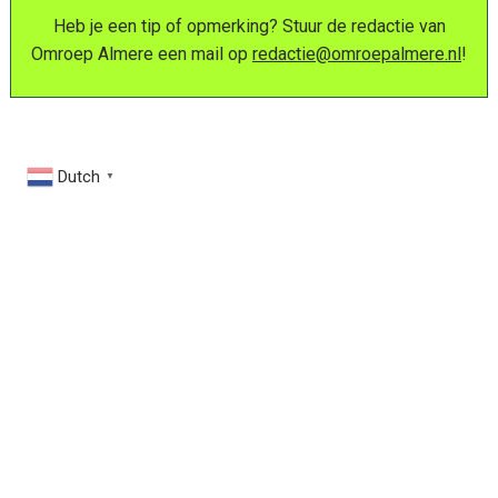
Heb je een tip of opmerking? Stuur de redactie van
Omroep Almere een mail op
redactie@omroepalmere.nl
!
Dutch
▼