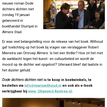
nieuwe roman Dode
dichters dichten niet
zondag 19 januari
gelanceerd in
boekhandel Stumpel in
Almere Stad.
Er was veel belangstelling voor de release van het boek. Withoud
gaf toelichting op het boek bij vragen van verslaggever Robert
Mienstra van Omroep Almere. Is het een thriller? Hoe zit het met
de aanklacht tegen het kunst- en cultuurbeleid en wordt de
moord op de dichter wel opgelost? Uiteraard bleef dat laatste in
het duister gehuld.
Dode dichters dichten niet
is te koop in boekwinkels, te
bestellen via
info@mariowithoud.nl
en ook als e-book
verkrijgbaar bij
www. Uitgeverij Keytree.nl
.
Videospeler