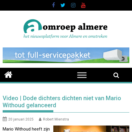
Skip
to
content
Video | Dode dichters dichten niet van Mario
Withoud gelanceerd
20 januari 2025
Robert Mienstra
Mario Withoud heeft zijn