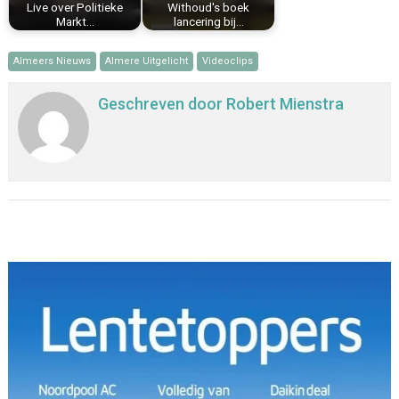
Live over Politieke
Withoud's boek
Markt…
lancering bij…
Almeers Nieuws
Almere Uitgelicht
Videoclips
Geschreven door
Robert Mienstra