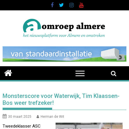
Skip
to
content
Monsterscore voor Waterwijk, Tim Klaassen-
Bos weer trefzeker!
30 maart 2025
Herman de Wit
Tweedeklasser ASC