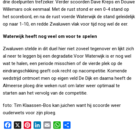
drie doelpunten trefzeker. Verder scoorden Dave Kreps en Douwe
Willemars ook eenmaal. Met de rust stond er een 0-4 stand op
het scorebord, en na de rust voerde Waterwijk de stand geleidelijk
op naar 1-10, en redde Zwaluwen vlak voor tijd nog wel de eer.
Waterwijk heeft nog veel om voor te spelen
Zwaluwen stelde in dit duel hier niet zoveel tegenover en lijkt zich
al neer te leggen bij een degradatie.Voor Waterwijk is er nog wel
wat te halen, een periode misschien of de vierde plek op de
eindrangschikking geeft ook recht op nacompetitie. Komende
wedstrijd ontmoet men op eigen veld De Dijk en daarna heeft de
Almeerse ploeg drie weken rust om later weer optimaal te
starten aan het vervolg van de competitie.
foto: Tim Klaassen-Bos kan juichen want hij scoorde weer
ouderwets voor zijn ploeg.
F
X
P
L
E
W
D
a
i
i
m
h
e