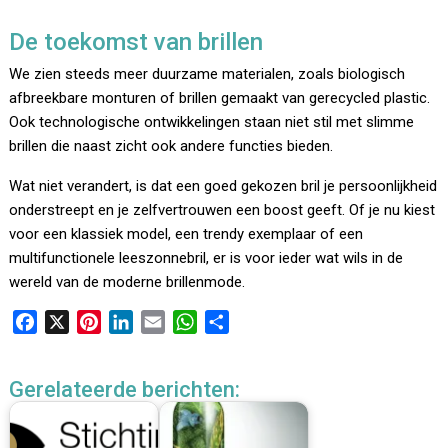
De toekomst van brillen
We zien steeds meer duurzame materialen, zoals biologisch
afbreekbare monturen of brillen gemaakt van gerecycled plastic.
Ook technologische ontwikkelingen staan niet stil met slimme
brillen die naast zicht ook andere functies bieden.
Wat niet verandert, is dat een goed gekozen bril je persoonlijkheid
onderstreept en je zelfvertrouwen een boost geeft. Of je nu kiest
voor een klassiek model, een trendy exemplaar of een
multifunctionele leeszonnebril, er is voor ieder wat wils in de
wereld van de moderne brillenmode.
F
X
P
L
E
W
D
a
i
i
m
h
e
c
n
n
a
a
l
Gerelateerde berichten:
e
t
k
i
t
e
b
e
e
l
s
n
o
r
d
A