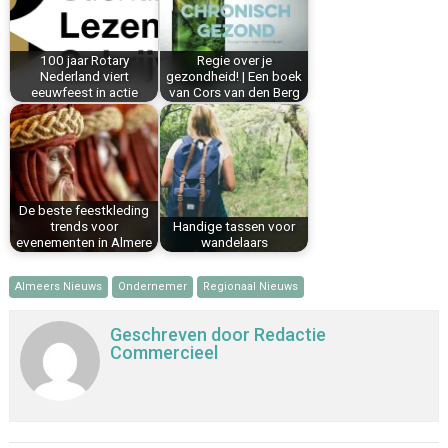
o
e
I
p
k
s
n
p
100 jaar Rotary
Regie over je
t
Nederland viert
gezondheid! | Een boek
eeuwfeest in actie
van Cors van den Berg
De beste feestkleding
trends voor
Handige tassen voor
evenementen in Almere
wandelaars
Almeers Nieuws
Ondernemer
Regionaal Nieuws
Geschreven door
Redactie
Commercieel