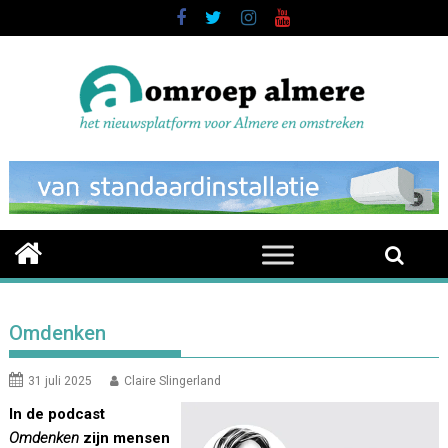
Skip
to
content
Omdenken
31 juli 2025
Claire Slingerland
In de podcast
Omdenken
zijn mensen