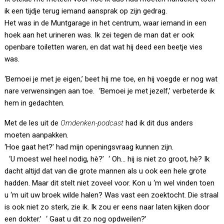
ik een tijdje terug iemand aansprak op zijn gedrag.
Het was in de Muntgarage in het centrum, waar iemand in een
hoek aan het urineren was. Ik zei tegen de man dat er ook
openbare toiletten waren, en dat wat hij deed een beetje vies
was.
‘Bemoei je met je eigen,’ beet hij me toe, en hij voegde er nog wat
nare verwensingen aan toe. ‘Bemoei je met jezelf,’ verbeterde ik
hem in gedachten.
Met de les uit de
Omdenken-podcast
had ik dit dus anders
moeten aanpakken.
‘Hoe gaat het?’ had mijn openingsvraag kunnen zijn.
‘U moest wel heel nodig, hè?’ ‘ Oh… hij is niet zo groot, hè? Ik
dacht altijd dat van die grote mannen als u ook een hele grote
hadden. Maar dit stelt niet zoveel voor. Kon u ‘m wel vinden toen
u ‘m uit uw broek wilde halen? Was vast een zoektocht. Die straal
is ook niet zo sterk, zie ik. Ik zou er eens naar laten kijken door
een dokter.’ ‘ Gaat u dit zo nog opdweilen?’