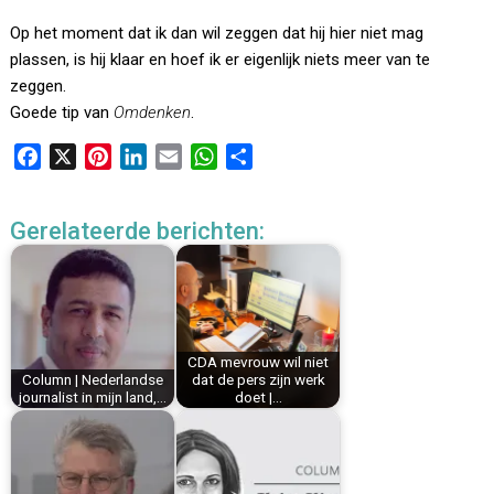
Op het moment dat ik dan wil zeggen dat hij hier niet mag
plassen, is hij klaar en hoef ik er eigenlijk niets meer van te
zeggen.
Goede tip van
Omdenken
.
F
X
P
L
E
W
D
a
i
i
m
h
e
c
n
n
a
a
l
Gerelateerde berichten:
e
t
k
i
t
e
b
e
e
l
s
n
o
r
d
A
o
e
I
p
k
s
n
p
CDA mevrouw wil niet
t
Column | Nederlandse
dat de pers zijn werk
journalist in mijn land,…
doet |…