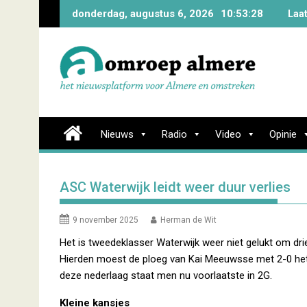
Skip
donderdag, augustus 6, 2026
10:53:29
Laa
to
content
Nieuws
Radio
Video
Opinie
ASC Waterwijk leidt weer duur verlies
9 november 2025
Herman de Wit
Het is tweedeklasser Waterwijk weer niet gelukt om drie
Hierden moest de ploeg van Kai Meeuwsse met 2-0 het
deze nederlaag staat men nu voorlaatste in 2G.
Kleine kansjes