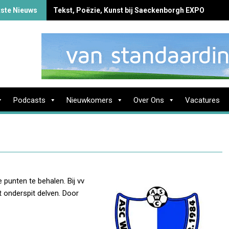
tste Nieuws
Tekst, Poëzie, Kunst bij Saeckenborgh EXPO
Podcasts
Nieuwkomers
Over Ons
Vacatures
 punten te behalen. Bij vv
 onderspit delven. Door