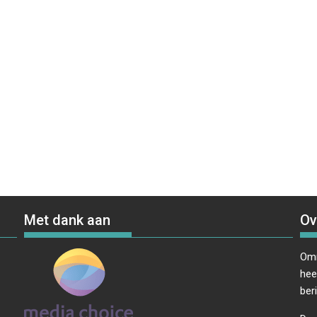
Met dank aan
Ov
Omr
hee
ber