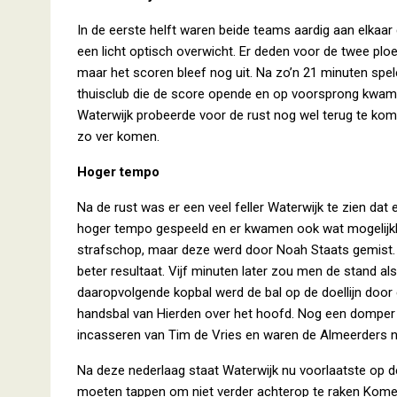
In de eerste helft waren beide teams aardig aan elkaa
een licht optisch overwicht. Er deden voor de twee ploe
maar het scoren bleef nog uit. Na zo’n 21 minuten spe
thuisclub die de score opende en op voorsprong kwam 
Waterwijk probeerde voor de rust nog wel terug te kome
zo ver komen.
Hoger tempo
Na de rust was er een veel feller Waterwijk te zien dat
hoger tempo gespeeld en er kwamen ook wat mogelijk
strafschop, maar deze werd door Noah Staats gemist. 
beter resultaat. Vijf minuten later zou men de stand al
daaropvolgende kopbal werd de bal op de doellijn door
handsbal van Hierden over het hoofd. Nog een domper 
incasseren van Tim de Vries en waren de Almeerders ni
Na deze nederlaag staat Waterwijk nu voorlaatste op de
moeten tappen om niet verder achterop te raken Kome