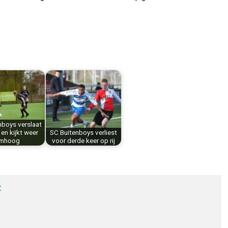
nboys verslaat
en kijkt weer
SC Buitenboys verliest
mhoog
voor derde keer op rij
t