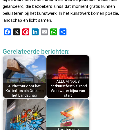
gelanceerd, die bezoekers sinds dat moment gratis kunnen
beluisteren bij het kunstwerk. In het kunstwerk komen poëzie,
landschap en licht samen.
F
X
P
L
E
W
D
a
i
i
m
h
e
c
n
n
a
a
l
Gerelateerde berichten:
e
t
k
i
t
e
b
e
e
l
s
n
o
r
d
A
o
e
I
p
k
s
n
p
ALLUMINOUS
Audiotour door het
lichtkunstfestival rond
t
Kotterbos als Ode aan
Weerwater bijna van
het Landschap
start
Spetterende