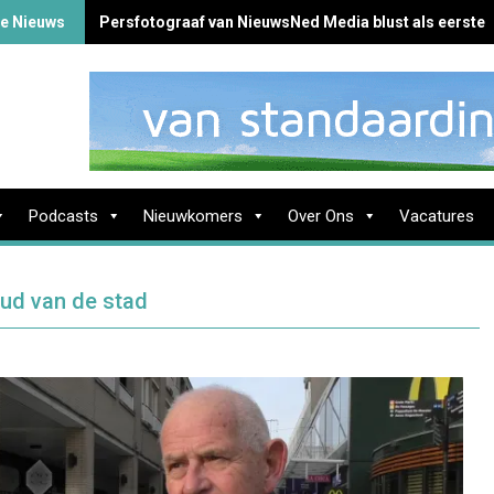
te Nieuws
Persfotograaf van NieuwsNed Media blust als eerste 
Podcasts
Nieuwkomers
Over Ons
Vacatures
oud van de stad