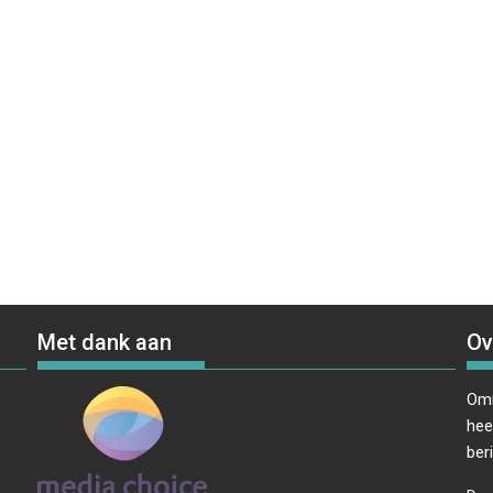
Met dank aan
Ov
Omr
hee
ber