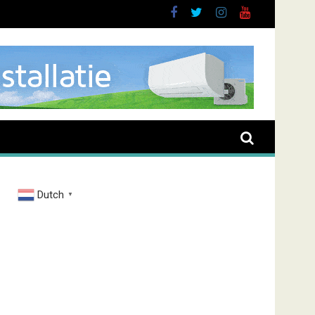
brand Zenderstraat
Dutch
▼