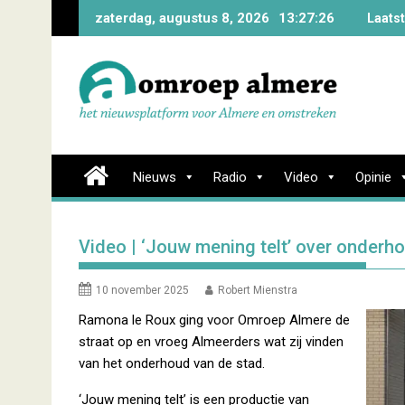
Skip
zaterdag, augustus 8, 2026
13:27:27
Laats
to
content
Nieuws
Radio
Video
Opinie
Video | ‘Jouw mening telt’ over onderh
10 november 2025
Robert Mienstra
Ramona le Roux ging voor Omroep Almere de
straat op en vroeg Almeerders wat zij vinden
van het onderhoud van de stad.
‘Jouw mening telt’ is een productie van