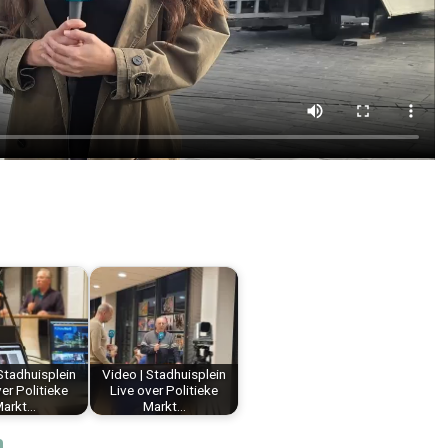
Stadhuisplein
Video | Stadhuisplein
er Politieke
Live over Politieke
arkt…
Markt…