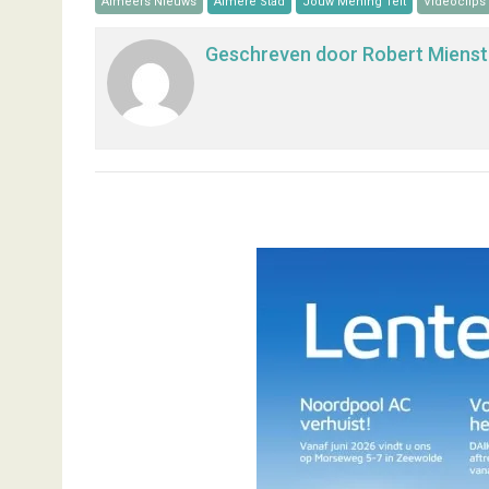
Almeers Nieuws
Almere Stad
Jouw Mening Telt
Videoclips
Geschreven door
Robert Mienst