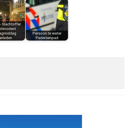
- Slachtoffer
etincident
dagmiddag
Persoon te water
erleden.
Pedersenpad