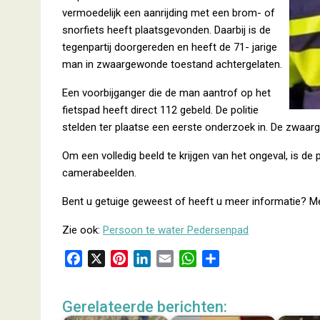
vermoedelijk een aanrijding met een brom- of
snorfiets heeft plaatsgevonden. Daarbij is de
tegenpartij doorgereden en heeft de 71- jarige
man in zwaargewonde toestand achtergelaten.
Een voorbijganger die de man aantrof op het
fietspad heeft direct 112 gebeld. De politie
stelden ter plaatse een eerste onderzoek in. De zwaar
Om een volledig beeld te krijgen van het ongeval, is d
camerabeelden.
Bent u getuige geweest of heeft u meer informatie? Me
Zie ook:
Persoon te water Pedersenpad
F
X
P
L
E
W
D
a
i
i
m
h
e
c
n
n
a
a
l
Gerelateerde berichten:
e
t
k
i
t
e