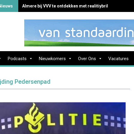
Nieuws
Almere bij VVV te ontdekken met realitiybril
Podcasts
Nieuwkomers
Over Ons
Vacatures
rijding Pedersenpad