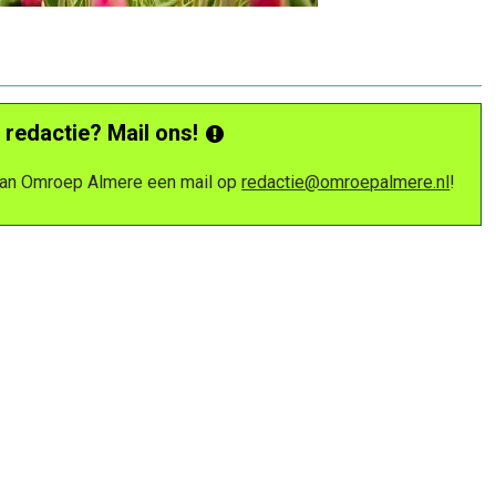
 redactie? Mail ons!
 van Omroep Almere een mail op
redactie@omroepalmere.nl
!