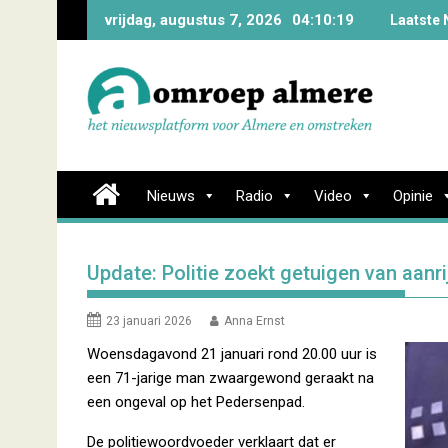
Skip
vrijdag, augustus 7, 2026
04:10:20
Laatste 
to
content
Nieuws
Radio
Video
Opinie
Update: Politie zoekt getuigen van aan
23 januari 2026
Anna Ernst
Woensdagavond 21 januari rond 20.00 uur is
een 71-jarige man zwaargewond geraakt na
een ongeval op het Pedersenpad.
De politiewoordvoeder verklaart dat er