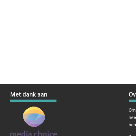
Met dank aan
Ov
Omr
hee
ber