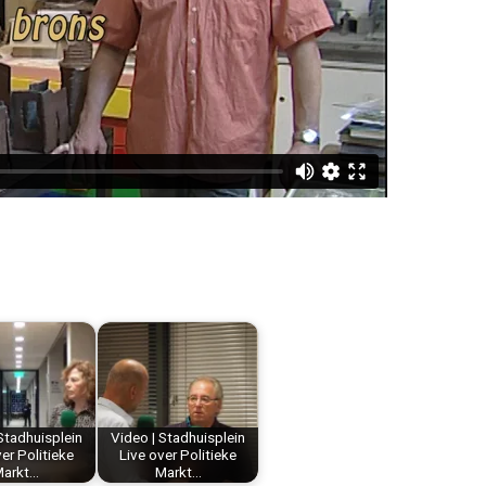
Stadhuisplein
Video | Stadhuisplein
er Politieke
Live over Politieke
arkt…
Markt…