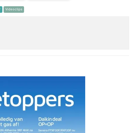
r
Videoclips