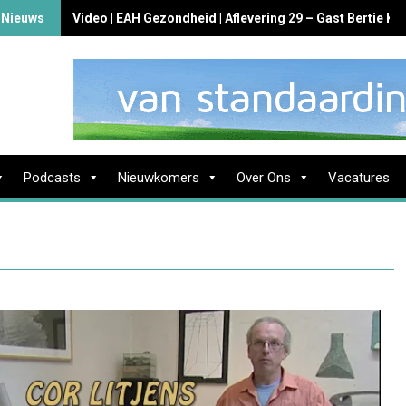
 Nieuws
Video | EAH Gezondheid | Aflevering 29 – Gast Bertie K
Podcasts
Nieuwkomers
Over Ons
Vacatures