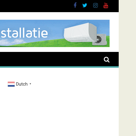
oussen
Dutch
▼