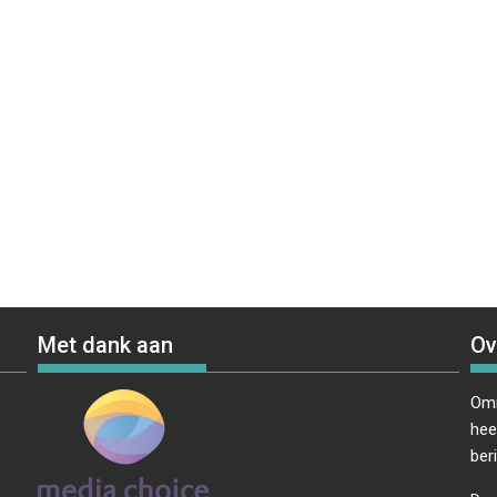
Met dank aan
Ov
Omr
hee
ber