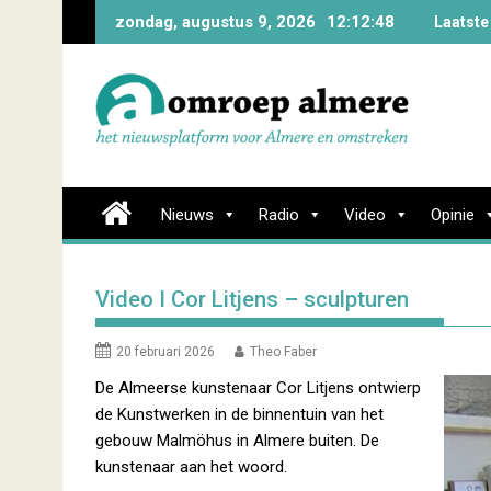
Skip
zondag, augustus 9, 2026
12:12:49
Laatste
to
content
Nieuws
Radio
Video
Opinie
Video I Cor Litjens – sculpturen
20 februari 2026
Theo Faber
De Almeerse kunstenaar Cor Litjens ontwierp
de Kunstwerken in de binnentuin van het
gebouw Malmöhus in Almere buiten. De
kunstenaar aan het woord.