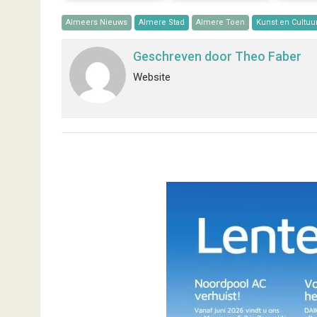
Almeers Nieuws
Almere Stad
Almere Toen
Kunst en Cultuu
Geschreven door
Theo Faber
Website