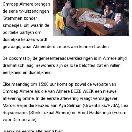
Omroep Almere brengen
de serie tv-uitzendingen
‘Stemmen zonder
smoesjes’ uit, waarin de
politieke partijen om
duidelijke keuzes wordt
gevraagd, waar Almeerders ze ook aan kunnen houden.
De opkomst bij de gemeenteraadsverkiezingen is in Almere altijd
dramatisch laag. Bewoners zijn de loze beloftes zat en willen
eerlijkheid en duidelijkheid.
Elke maandag om 15:00 uur komt op zowel de website van
Omroep Almere als die van Almere DEZE WEEK een nieuwe
aflevering online. In de eerste aflevering vraagt verslaggever
Marcel Beijer die keuzes aan Aya Selman (GroenLinks/PvdA), Lex
Ruyssenaars (Sterk Lokaal Almere) en Brent Hadderingh (Forum
voor Democratie)
Bekijk de eerste aflevering hier: