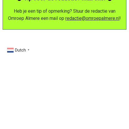
Heb je een tip of opmerking? Stuur de redactie van
Omroep Almere een mail op
redactie@omroepalmere.nl
!
Dutch
▼