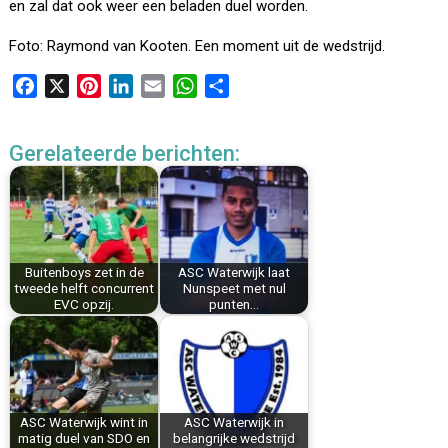
en zal dat ook weer een beladen duel worden.
Foto: Raymond van Kooten. Een moment uit de wedstrijd.
F
X
P
L
E
W
D
a
i
i
m
h
e
c
n
n
a
a
l
Gerelateerde berichten:
e
t
k
i
t
e
b
e
e
l
s
n
o
r
d
A
o
e
I
p
k
s
n
p
Buitenboys zet in de
ASC Waterwijk laat
t
tweede helft concurrent
Nunspeet met nul
EVC opzij.
punten…
ASC Waterwijk wint in
ASC Waterwijk in
matig duel van SDO en
belangrijke wedstrijd