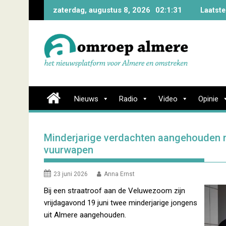
Skip
zaterdag, augustus 8, 2026
02:1:31
Laatste
to
content
Nieuws
Radio
Video
Opinie
Minderjarige verdachten aangehouden n
vuurwapen
23 juni 2026
Anna Ernst
Bij een straatroof aan de Veluwezoom zijn
vrijdagavond 19 juni twee minderjarige jongens
uit Almere aangehouden.