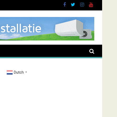
uurt
Dutch
▼