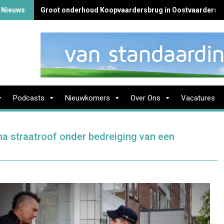
 Nieuws
Groot onderhoud Koopvaardersbrug in Oostvaardersb
Podcasts
Nieuwkomers
Over Ons
Vacatures
a straatroof onder bedreiging van een