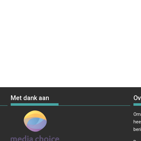
Met dank aan
Ov
Omr
hee
ber