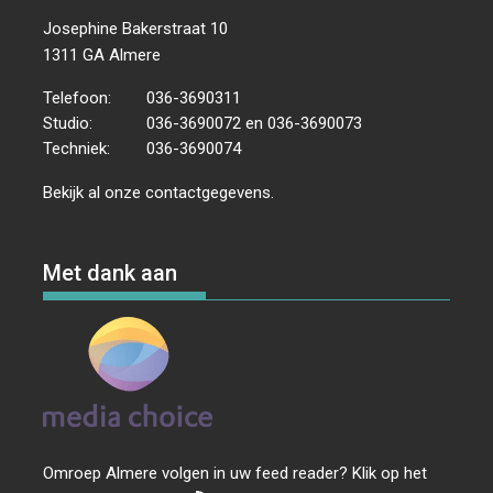
o
e
I
p
k
s
n
p
Josephine Bakerstraat 10
t
1311 GA Almere
Telefoon:
036-3690311
Studio:
036-3690072 en 036-3690073
Techniek:
036-3690074
Bekijk al onze
contactgegevens
.
Met dank aan
Omroep Almere volgen in uw feed reader? Klik op het