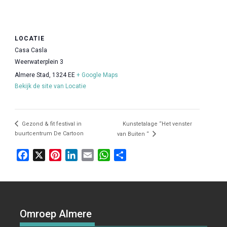
LOCATIE
Casa Casla
Weerwaterplein 3
Almere Stad
,
1324 EE
+ Google Maps
Bekijk de site van Locatie
Gezond & fit festival in
Kunstetalage “Het venster
buurtcentrum De Cartoon
van Buiten “
F
X
P
L
E
W
D
a
i
i
m
h
e
c
n
n
a
a
l
e
t
k
i
t
e
b
e
e
l
s
n
Omroep Almere
o
r
d
A