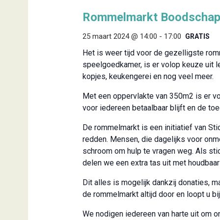
Rommelmarkt Boodschapp
25 maart 2024 @ 14:00
-
17:00
GRATIS
Het is weer tijd voor de gezelligste r
speelgoedkamer, is er volop keuze uit l
kopjes, keukengerei en nog veel meer.
Met een oppervlakte van 350m2 is er voo
voor iedereen betaalbaar blijft en de toe
De rommelmarkt is een initiatief van St
redden. Mensen, die dagelijks voor onmo
schroom om hulp te vragen weg. Als st
delen we een extra tas uit met houdbaa
Dit alles is mogelijk dankzij donaties,
de rommelmarkt altijd door en loopt u b
We nodigen iedereen van harte uit om onz