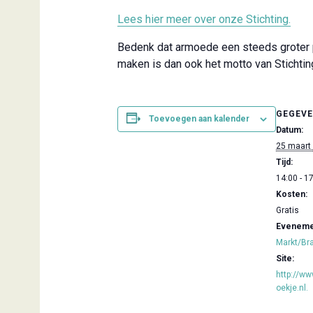
Lees hier meer over onze Stichting.
Bedenk dat armoede een steeds groter p
maken is dan ook het motto van Sticht
GEGEV
Toevoegen aan kalender
Datum:
25 maart
Tijd:
14:00 - 1
Kosten:
Gratis
Evenemen
Markt/Br
Site:
http://w
oekje.nl.