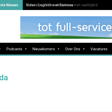
tste Nieuws
Almere bij VVV te ontdekken met realitiybril
Podcasts
Nieuwkomers
Over Ons
Vacatures
da