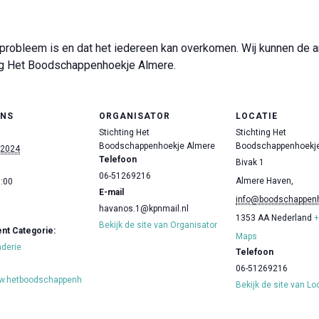
robleem is en dat het iedereen kan overkomen. Wij kunnen de ar
ing Het Boodschappenhoekje Almere.
ENS
ORGANISATOR
LOCATIE
Stichting Het
Stichting Het
Boodschappenhoekje Almere
Boodschappenhoekje
 2024
Telefoon
Bivak 1
06-51269216
Almere Haven
,
7:00
E-mail
info@boodschappenh
havanos.1@kpnmail.nl
1353 AA
Nederland
+
Bekijk de site van Organisator
t Categorie:
Maps
aderie
Telefoon
06-51269216
ww.hetboodschappenh
Bekijk de site van Lo