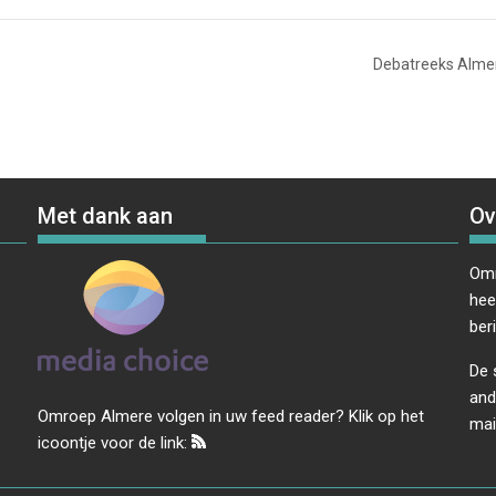
Debatreeks Almer
Met dank aan
Ov
Omr
hee
ber
De 
and
Omroep Almere volgen in uw feed reader? Klik op het
mai
icoontje voor de link: