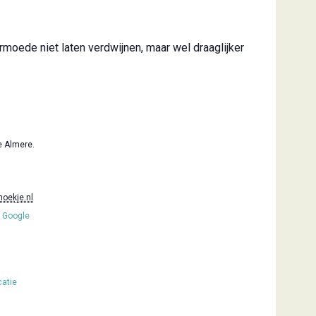
moede niet laten verdwijnen, maar wel draaglijker
 Almere.
oekje.nl
 Google
catie