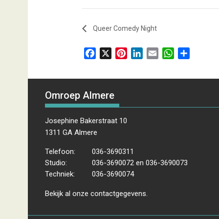
Queer Comedy Night
F
X
P
L
E
W
D
a
i
i
m
h
e
c
n
n
a
a
l
e
t
k
i
t
e
Omroep Almere
b
e
e
l
s
n
o
r
d
A
Josephine Bakerstraat 10
o
e
I
p
1311 GA Almere
k
s
n
p
t
Telefoon:
036-3690311
Studio:
036-3690072 en 036-3690073
Techniek:
036-3690074
Bekijk al onze
contactgegevens
.