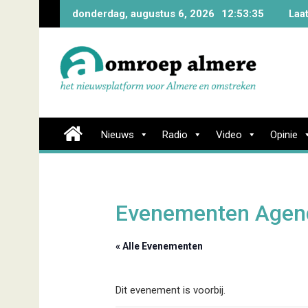
Skip
donderdag, augustus 6, 2026
12:53:35
Laa
to
content
Nieuws
Radio
Video
Opinie
Evenementen Agen
« Alle Evenementen
Dit evenement is voorbij.